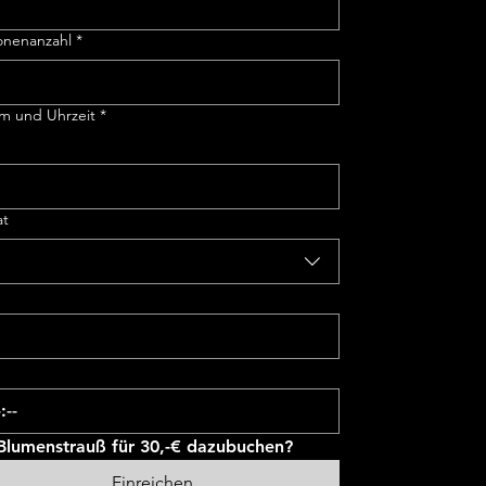
onenanzahl
*
m und Uhrzeit
*
t
:
Blumenstrauß für 30,-€ dazubuchen?
Einreichen