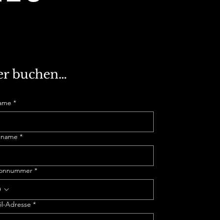
er buchen…
ame
*
hname
*
fonnummer
*
il-Adresse
*