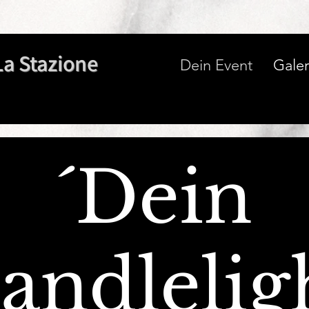
La Stazione
Dein Event
Galer
´Dein
andlelig