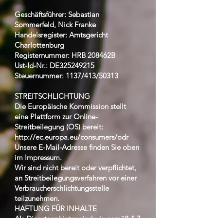
Geschäftsführer: Sebastian
Sommerfeld, Nick Franke
Handelsregister: Amtsgericht
Charlottenburg
Registernummer: HRB 208462B
Ust-Id-Nr.: DE325249215
Steuernummer: 1137/413/50313
STREITSCHLICHTUNG
Die Europäische Kommission stellt
eine Plattform zur Online-
Streitbeilegung (OS) bereit:
http://ec.europa.eu/consumers/odr
Unsere E-Mail-Adresse finden Sie oben
im Impressum.
Wir sind nicht bereit oder verpflichtet,
an Streitbeilegungsverfahren vor einer
Verbraucherschlichtungsstelle
teilzunehmen.
HAFTUNG FÜR INHALTE