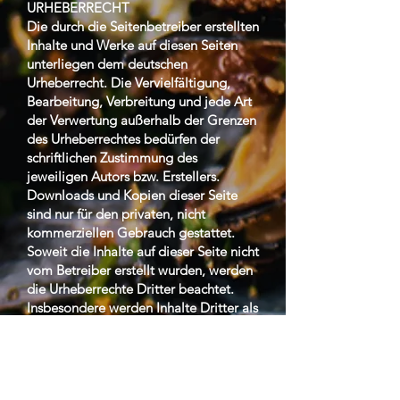
URHEBERRECHT
Die durch die Seitenbetreiber erstellten
Inhalte und Werke auf diesen Seiten
unterliegen dem deutschen
Urheberrecht. Die Vervielfältigung,
Bearbeitung, Verbreitung und jede Art
der Verwertung außerhalb der Grenzen
des Urheberrechtes bedürfen der
schriftlichen Zustimmung des
jeweiligen Autors bzw. Erstellers.
Downloads und Kopien dieser Seite
sind nur für den privaten, nicht
kommerziellen Gebrauch gestattet.
Soweit die Inhalte auf dieser Seite nicht
vom Betreiber erstellt wurden, werden
die Urheberrechte Dritter beachtet.
Insbesondere werden Inhalte Dritter als
solche gekennzeichnet. Sollten Sie
trotzdem auf eine
Urheberrechtsverletzung aufmerksam
werden, bitten wir um einen