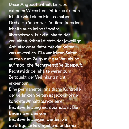
Unser Angebot enthält Links zu
externen Webseiten Dritter, auf deren
Inhalte wir keinen Einfluss haben.
Deshalb können wir für diese fremden
Inhalte auch keine Gewähr
übernehmen. Für die Inhalte der
verlinkten Seiten ist stets der jeweilige
Anbieter oder Betreiber der Seiten
verantwortlich. Die verlinkten Seiten
wurden zum Zeitpunkt der Verlinkung
auf mögliche Rechtsverstöße überprüft.
Rechtswidrige Inhalte waren zum
Zeitpunkt der Verlinkung nicht
erkennbar.
Eine permanente inhaltliche Kontrolle
der verlinkten Seiten ist jedoch ohne
konkrete Anhaltspunkte einer
Rechtsverletzung nicht zumutbar. Bei
Bekanntwerden von
Rechtsverletzungen werden wir
derartige Links umgehend entfernen.