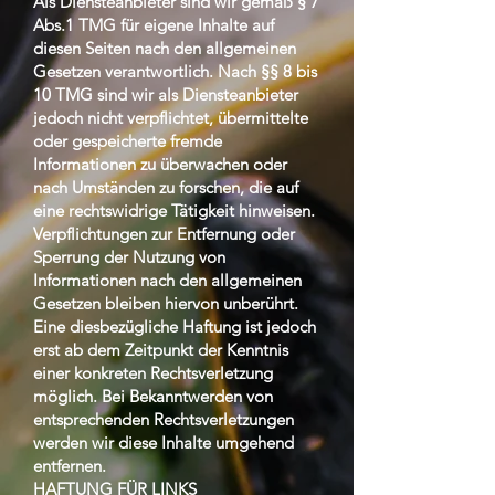
Als Diensteanbieter sind wir gemäß § 7
Abs.1 TMG für eigene Inhalte auf
diesen Seiten nach den allgemeinen
Gesetzen verantwortlich. Nach §§ 8 bis
10 TMG sind wir als Diensteanbieter
jedoch nicht verpflichtet, übermittelte
oder gespeicherte fremde
Informationen zu überwachen oder
nach Umständen zu forschen, die auf
eine rechtswidrige Tätigkeit hinweisen.
Verpflichtungen zur Entfernung oder
Sperrung der Nutzung von
Informationen nach den allgemeinen
Gesetzen bleiben hiervon unberührt.
Eine diesbezügliche Haftung ist jedoch
erst ab dem Zeitpunkt der Kenntnis
einer konkreten Rechtsverletzung
möglich. Bei Bekanntwerden von
entsprechenden Rechtsverletzungen
werden wir diese Inhalte umgehend
entfernen.
HAFTUNG FÜR LINKS