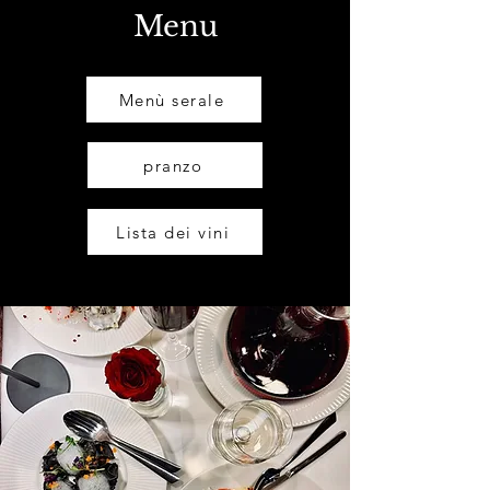
Menu
Menù serale
pranzo
Lista dei vini