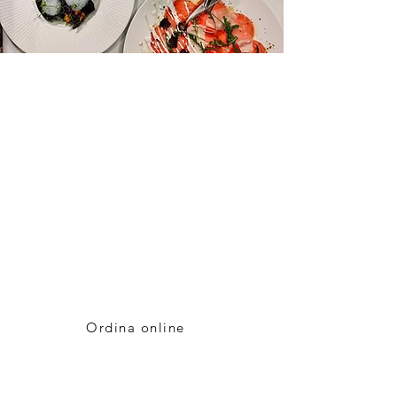
Ordina cibo online
Ordina facilmente online i tuoi piatti
preferiti! Ti basta cliccare sul link,
effettuare il pagamento online e
selezionare l'orario di ritiro che
preferisci. Goditi un ritiro senza
stress di cibo delizioso che ti
aspetta!
Ordina online