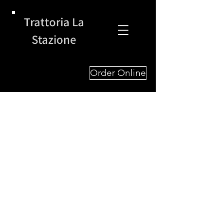
Trattoria La
Stazione
Order Online
Chi siamo
Dal 2020, la Trattoria La Stazione è
sinonimo di autentica cucina italiana in